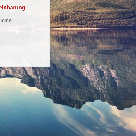
reinbarung
mine,
Login