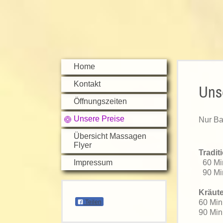
Home
Kontakt
Uns
Öffnungszeiten
Unsere Preise
Nur Ba
Übersicht Massagen
Flyer
Tradi
Impressum
60 Mi
90 M
Kräut
60 M
Teilen
90 M