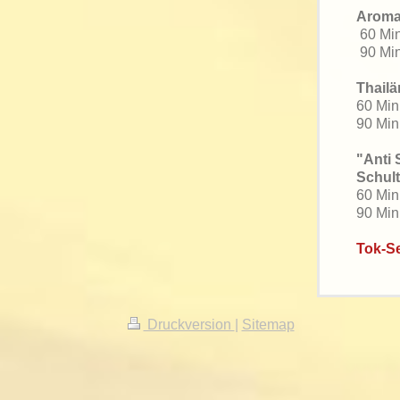
Aroma
60 
90 M
Thail
60 M
90 M
"Anti 
Schul
60 M
90 
Tok-S
Druckversion
|
Sitemap