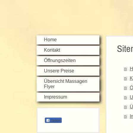
Home
Sit
Kontakt
Öffnungszeiten
H
Unsere Preise
K
Übersicht Massagen
Flyer
Ö
Impressum
U
Ü
I
Teilen